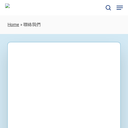
Skip
Men
to
search
main
content
Home
»
聯絡我們